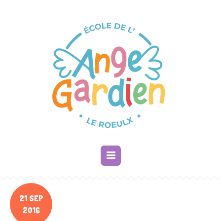
21 SEP
2016