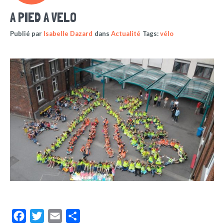
A PIED A VELO
Publié par
Isabelle Dazard
dans
Actualité
Tags:
vélo
Facebook
Twitter
Email
Partager