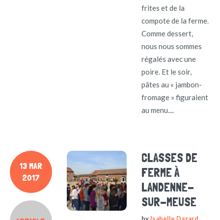
frites et de la
compote de la ferme.
Comme dessert,
nous nous sommes
régalés avec une
poire. Et le soir,
pâtes au « jambon-
fromage » figuraient
au menu....
CLASSES DE
13 MAR
FERME À
2017
LANDENNE-
SUR-MEUSE
by
Isabelle Dazard