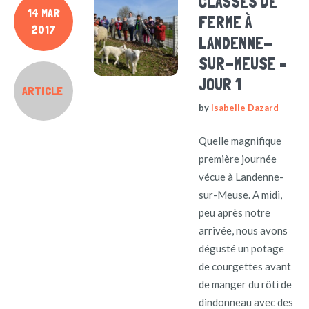
CLASSES DE
14 MAR
FERME À
2017
LANDENNE-
SUR-MEUSE –
JOUR 1
ARTICLE
by
Isabelle Dazard
Quelle magnifique
première journée
vécue à Landenne-
sur-Meuse. A midi,
peu après notre
arrivée, nous avons
dégusté un potage
de courgettes avant
de manger du rôti de
dindonneau avec des