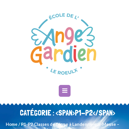
CATÉGORIE : <SPAN>P1-P2</SPAN>
Home
/
P1-P2
Classes de ferme à Landenne-sur-Meuse –