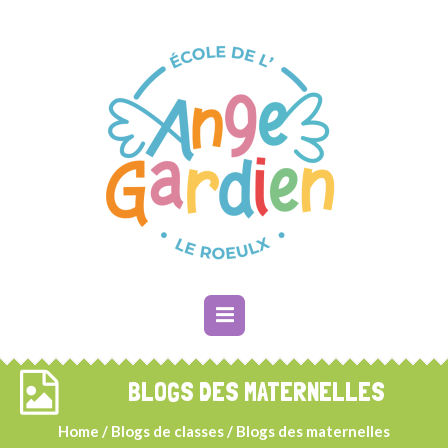
BLOGS DES MATERNELLES
Home
/
Blogs de classes
/
Blogs des maternelles