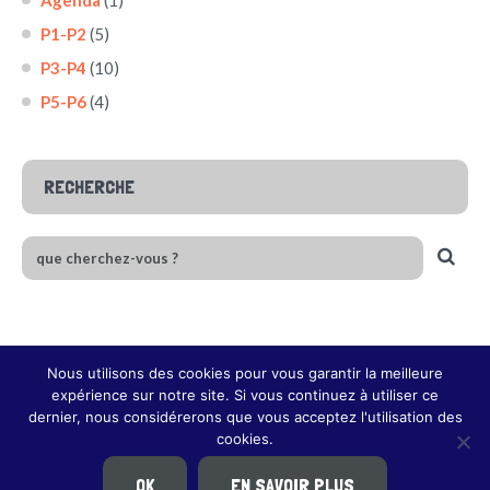
Agenda
(1)
P1-P2
(5)
P3-P4
(10)
P5-P6
(4)
RECHERCHE
Nous utilisons des cookies pour vous garantir la meilleure
expérience sur notre site. Si vous continuez à utiliser ce
dernier, nous considérerons que vous acceptez l'utilisation des
cookies.
ACCUEIL
AGENDA
BLOGS DE CLASSES
PEPS
CENTRE PMS
CONTACT
MENTIONS LÉGALES
OK
EN SAVOIR PLUS